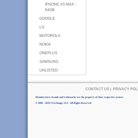
IPHONE XS MAX -
64GB
GOOGLE
LG
MOTOROLA
NOKIA
ONEPLUS
SAMSUNG
UNLISTED
CONTACT US
|
PRIVACY POL
Manufacturer brands and trademarks are the property of their respective owners.
© 2006 - 2026 CExchange, LLC. All Rights Reserved.