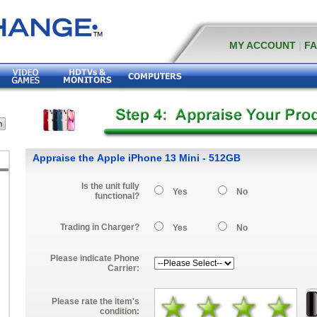
MY ACCOUNT
|
F
Appraise the Apple iPhone 13 Mini - 512GB
Is the unit fully
Yes
No
functional?
Trading in Charger?
Yes
No
Please indicate Phone
Carrier:
Please rate the item's
condition: