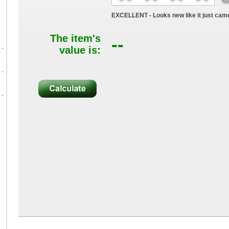
EXCELLENT - Looks new like it just came
The item's
--
 -
value is:
 -
 -