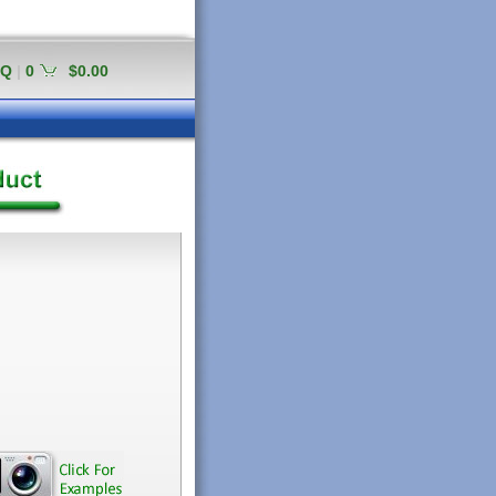
AQ
|
0
$0.00