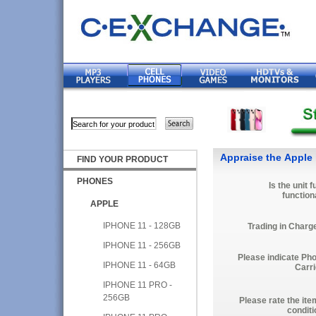
Appraise the Apple
FIND YOUR PRODUCT
PHONES
Is the unit f
function
APPLE
IPHONE 11 - 128GB
Trading in Charg
IPHONE 11 - 256GB
Please indicate Ph
IPHONE 11 - 64GB
Carri
IPHONE 11 PRO -
256GB
Please rate the ite
conditi