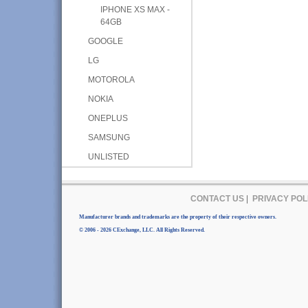
IPHONE XS MAX -
64GB
GOOGLE
LG
MOTOROLA
NOKIA
ONEPLUS
SAMSUNG
UNLISTED
CONTACT US
|
PRIVACY POL
Manufacturer brands and trademarks are the property of their respective owners.
© 2006 - 2026 CExchange, LLC. All Rights Reserved.